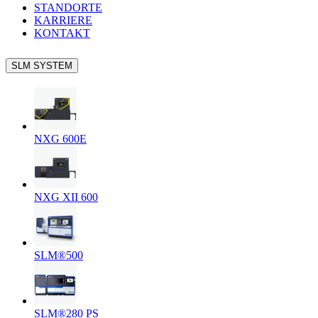
STANDORTE
KARRIERE
KONTAKT
SLM SYSTEM
NXG 600E
NXG XII 600
SLM®500
SLM®280 PS