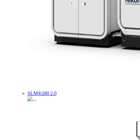
SLM®280 2.0