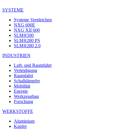
SYSTEME
Systeme Vergleichen
NXG 600E
NXG XII 600
SLM®500
SLM®280 PS
SLM®280 2.0
INDUSTRIEN
Luft- und Raumfahrt
Verteidigung
Raumfahrt
Schalldämpfer
Mobilität
Energie
Werkzeugbau
Forschung
WERKSTOFFE
Aluminium
Kupfer