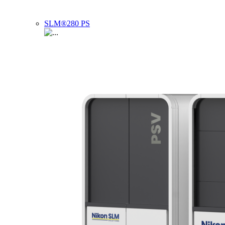
SLM®280 PS