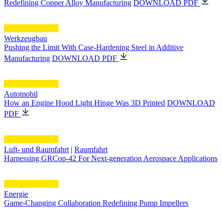
Redefining Copper Alloy Manufacturing
DOWNLOAD PDF
Werkzeugbau
Pushing the Limit With Case-Hardening Steel in Additive
Manufacturing
DOWNLOAD PDF
Automobil
How an Engine Hood Light Hinge Was 3D Printed
DOWNLOAD
PDF
Luft- und Raumfahrt
|
Raumfahrt
Harnessing GRCop-42 For Next-generation Aerospace Applications
Energie
Game-Changing Collaboration Redefining Pump Impellers