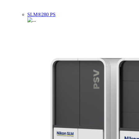
SLM®280 PS