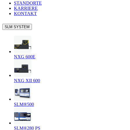
STANDORTE
KARRIERE
KONTAKT
SLM SYSTEM
NXG 600E
NXG XII 600
SLM®500
SLM®280 PS