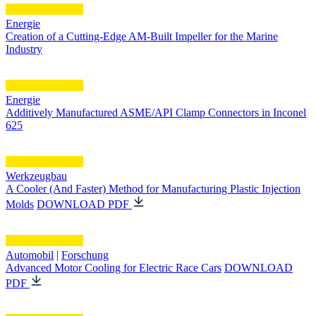
Energie
Creation of a Cutting-Edge AM-Built Impeller for the Marine
Industry
Energie
Additively Manufactured ASME/API Clamp Connectors in Inconel
625
Werkzeugbau
A Cooler (And Faster) Method for Manufacturing Plastic Injection
Molds
DOWNLOAD PDF
Automobil
|
Forschung
Advanced Motor Cooling for Electric Race Cars
DOWNLOAD
PDF