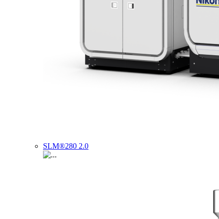
SLM®280 2.0