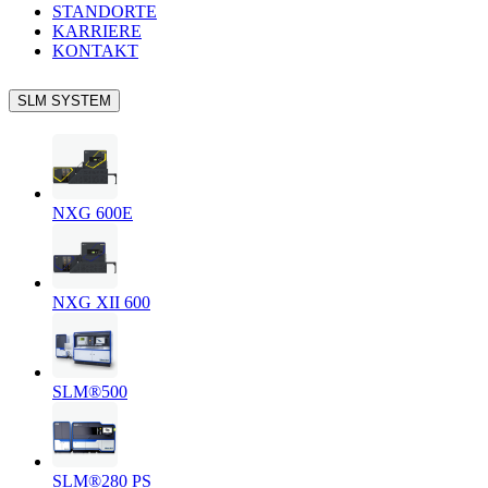
STANDORTE
KARRIERE
KONTAKT
SLM SYSTEM
NXG 600E
NXG XII 600
SLM®500
SLM®280 PS