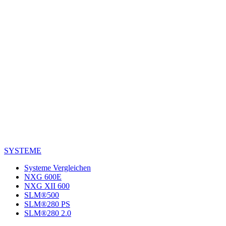
SYSTEME
Systeme Vergleichen
NXG 600E
NXG XII 600
SLM®500
SLM®280 PS
SLM®280 2.0