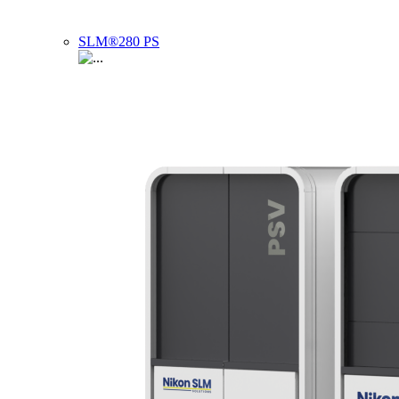
SLM®280 PS