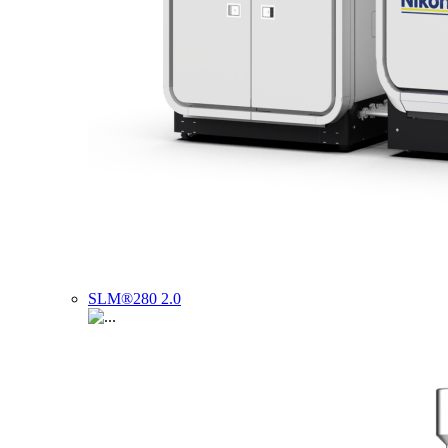
SLM®280 2.0