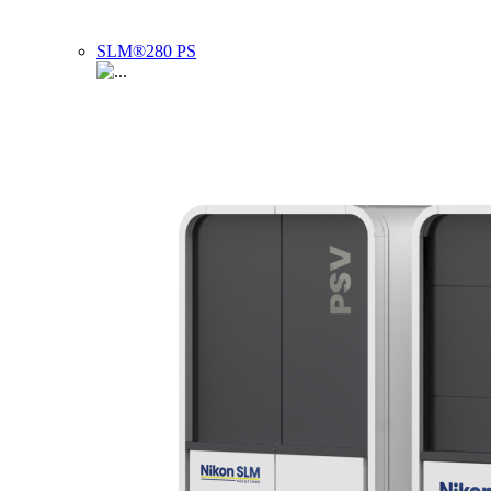
SLM®280 PS