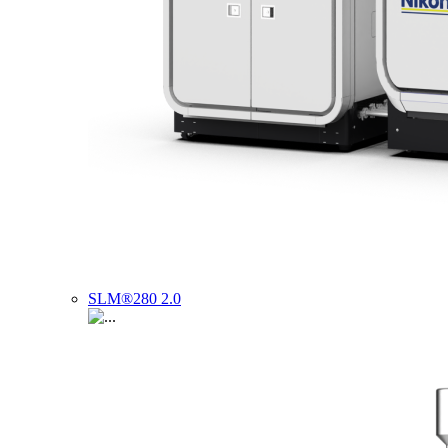
SLM®280 2.0