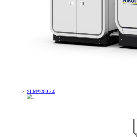
SLM®280 2.0