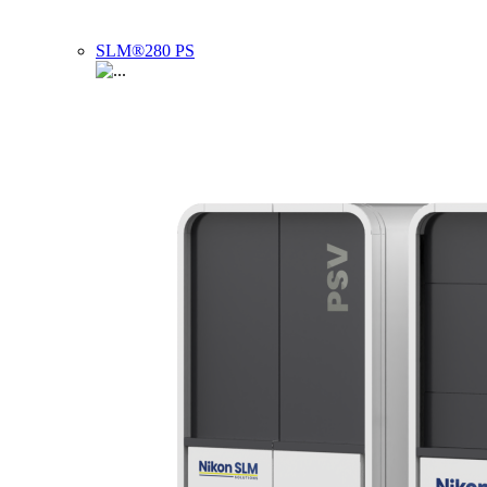
SLM®280 PS